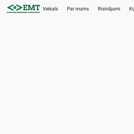
Veikals
Par mums
Risinājumi
Ko