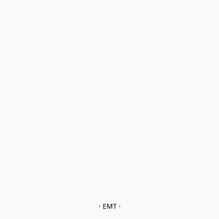
· EMT ·