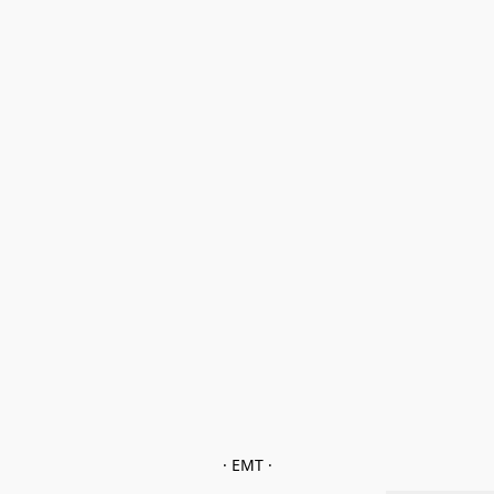
· EMT ·