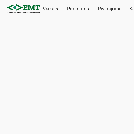
Veikals
Par mums
Risinājumi
Ko