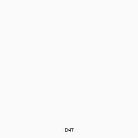
· EMT ·