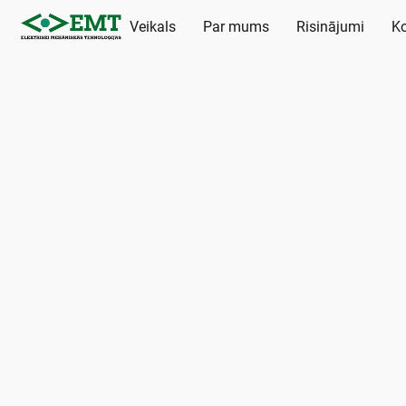
Veikals
Par mums
Risinājumi
Ko