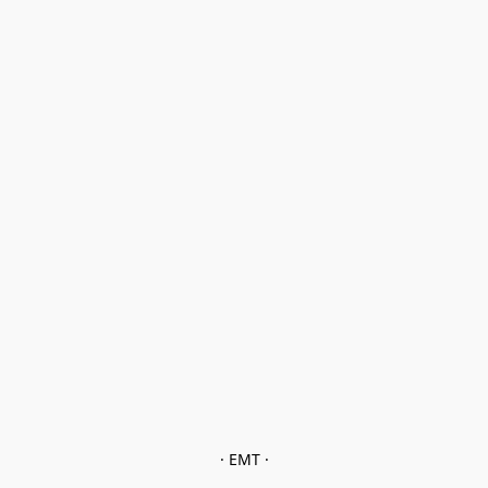
· EMT ·