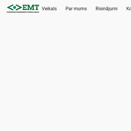
Veikals
Par mums
Risinājumi
Ko