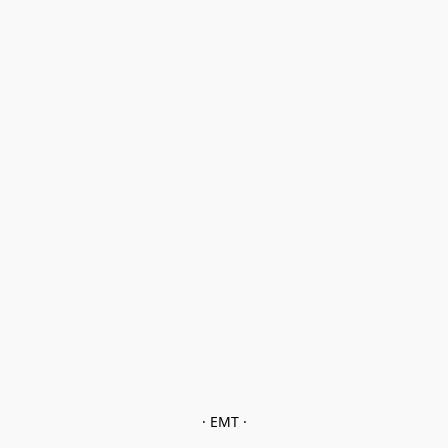
· EMT ·