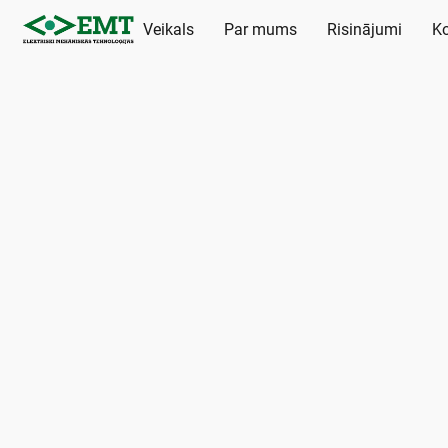
Veikals
Par mums
Risinājumi
Ko