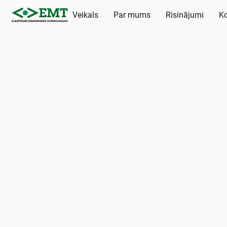
Veikals
Par mums
Risinājumi
Ko