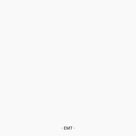
· EMT ·