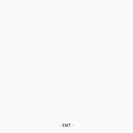
· EMT ·