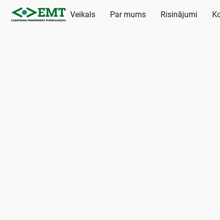
Veikals
Par mums
Risinājumi
Ko