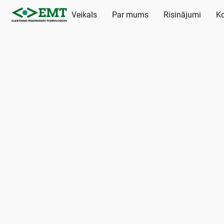
Veikals
Par mums
Risinājumi
Ko