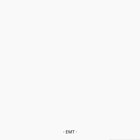
· EMT ·