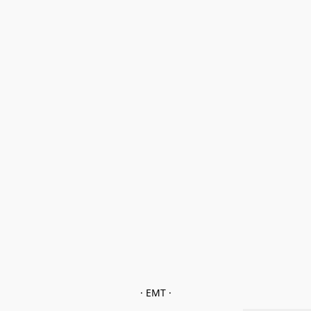
· EMT ·