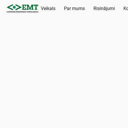
Veikals
Par mums
Risinājumi
Ko