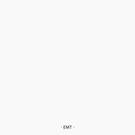
· EMT ·