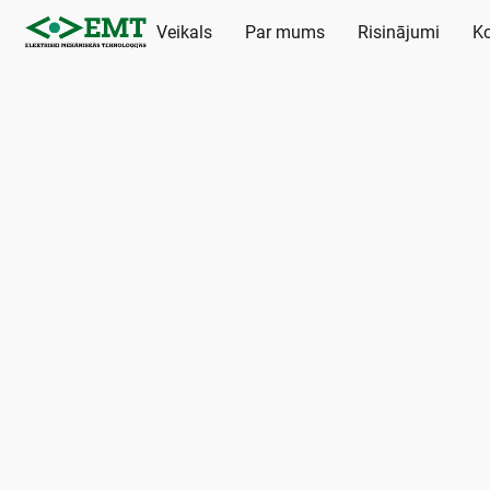
Veikals
Par mums
Risinājumi
Ko