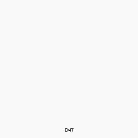
· EMT ·