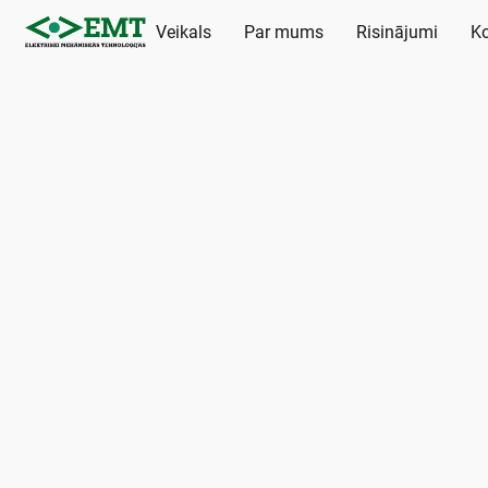
Veikals
Par mums
Risinājumi
Ko