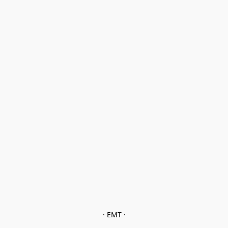
· EMT ·