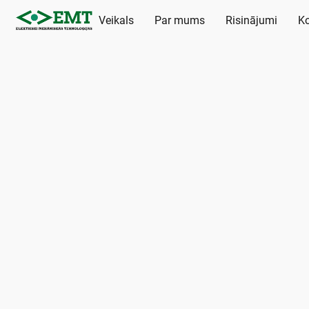
Veikals
Par mums
Risinājumi
Ko