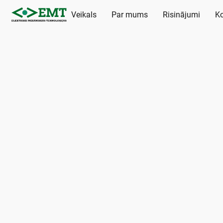
Veikals
Par mums
Risinājumi
Ko