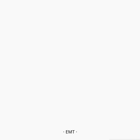
· EMT ·