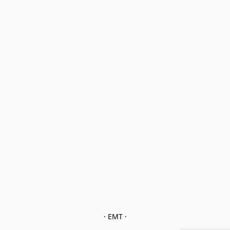
· EMT ·