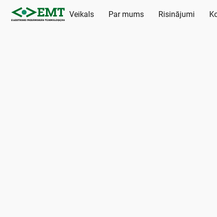
Veikals
Par mums
Risinājumi
Ko