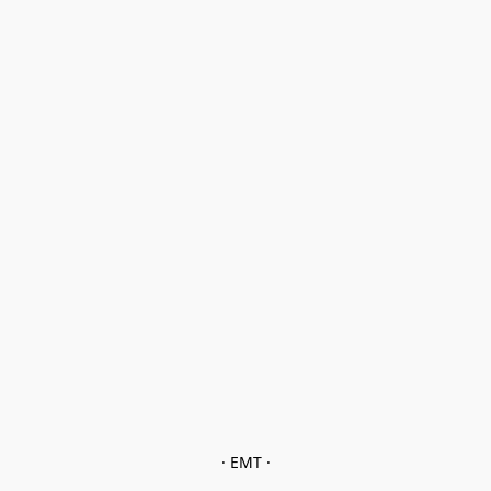
· EMT ·