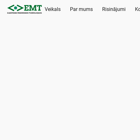
Veikals
Par mums
Risinājumi
Ko