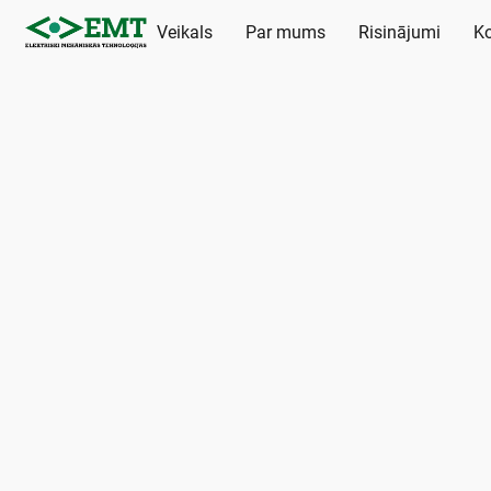
Veikals
Par mums
Risinājumi
Ko