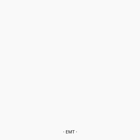
· EMT ·