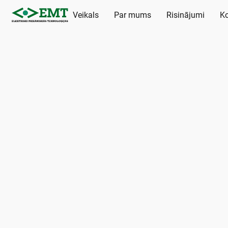
Veikals
Par mums
Risinājumi
Ko