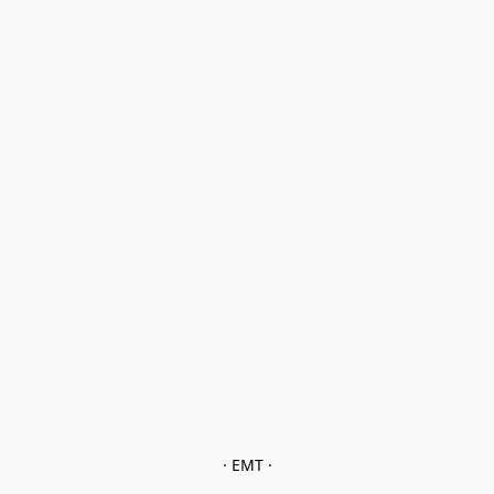
· EMT ·