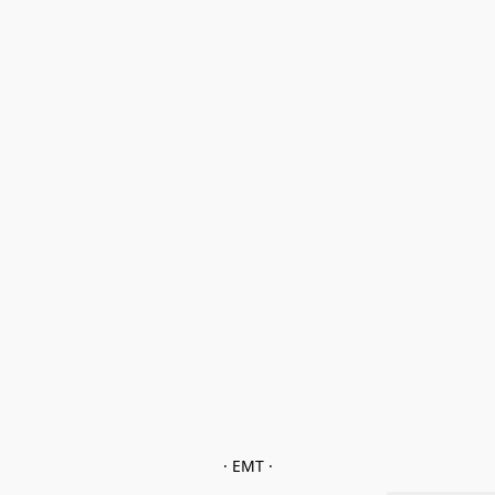
· EMT ·