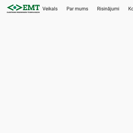
Veikals
Par mums
Risinājumi
Ko