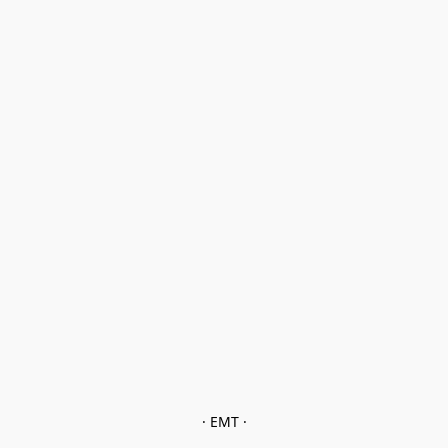
· EMT ·