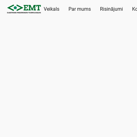
Veikals
Par mums
Risinājumi
Ko