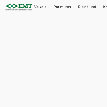
Veikals
Par mums
Risinājumi
Ko