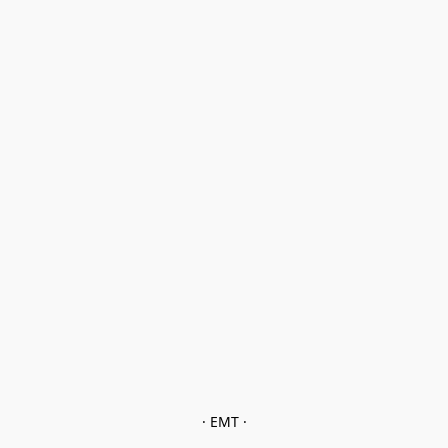
· EMT ·