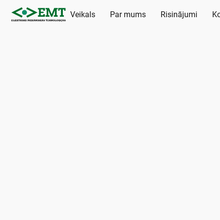
Veikals
Par mums
Risinājumi
Ko