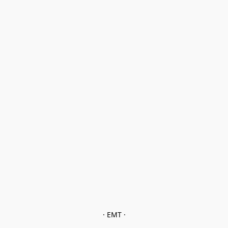
· EMT ·